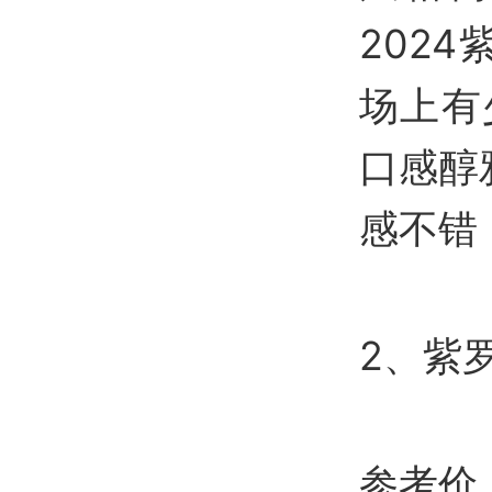
202
场上有
口感醇
感不错
2、紫
参考价：