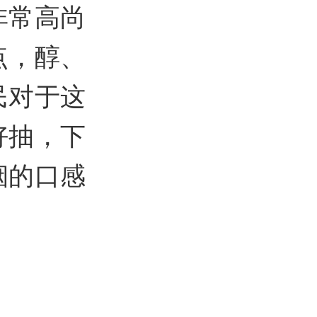
非常高尚
点，醇、
民对于这
好抽，下
烟的口感