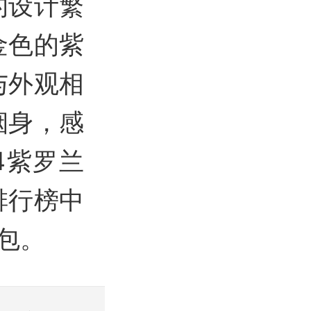
的设计繁
金色的紫
与外观相
烟身，感
4紫罗兰
排行榜中
包。