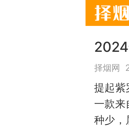
20
择烟网
2
提起紫
一款来
种少，