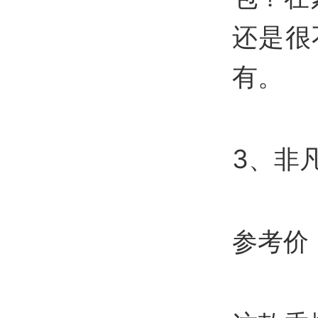
还是很
有。
3、非
参考价