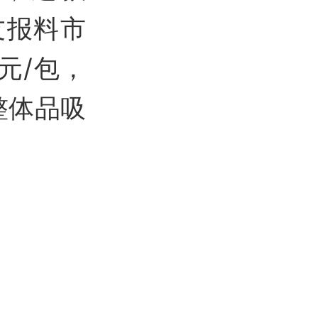
友报料市
元/包，
整体品吸
。