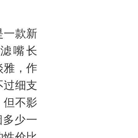
是一款新
过滤嘴长
淡雅，作
不过细支
，但不影
烟多少一
的性价比