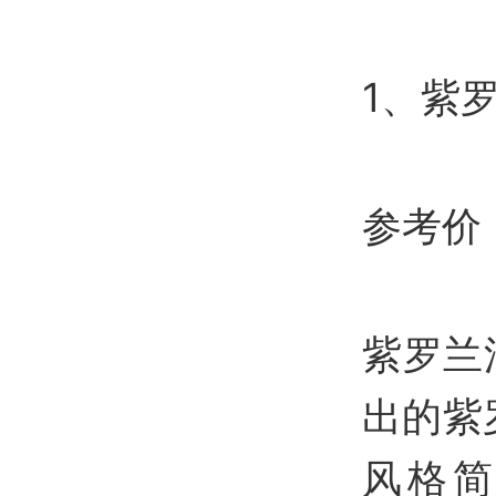
1、紫
参考价：
紫罗兰
出的紫
风格