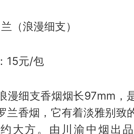
罗兰（浪漫细支）
15元/包
浪漫细支香烟烟长97mm，
罗兰香烟，它有着淡雅别致
简约大方。由川渝中烟出品